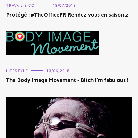
TRAVAIL & CO
18/07/2013
Protégé : #TheOfficeFR Rendez-vous en saison 2
LIFESTYLE
13/06/2015
The Body Image Movement - Bitch I'm fabulous !