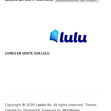
LEELOO BEFORE IT WAS COOL
before
it
was
cool
LIVRES EN VENTE SUR LULU
Copyright © 2026
Leeloo Rx
. All rights reserved. Theme:
Cenote
by ThemeGrill. Powered by
WordPress
.