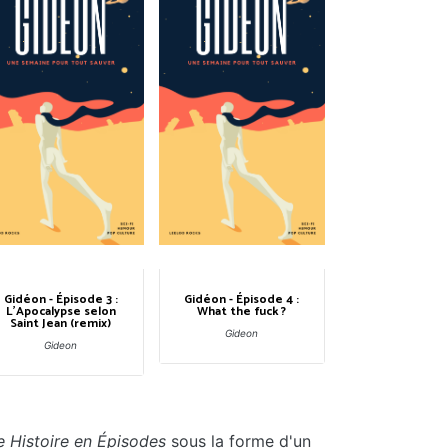
Gidéon - Épisode 3 :
Gidéon - Épisode 4 :
L'Apocalypse selon
What the fuck ?
Saint Jean (remix)
Gideon
Gideon
e Histoire en Épisodes
sous la forme d'un