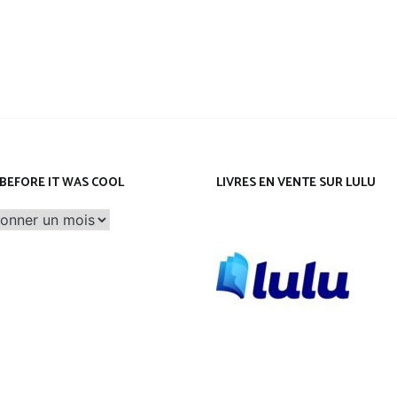
Leeloo
BEFORE IT WAS COOL
LIVRES EN VENTE SUR LULU
before
it
was
cool