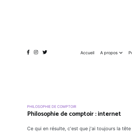
Aller
au
contenu
Accueil
A propos
P
PHILOSOPHIE DE COMPTOIR
Philosophie de comptoir : internet
Ce qui en résulte, c'est que j'ai toujours la tê