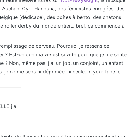
ent leurs mésaventures sur
NotAlwaysRight
, la musique
à Auchan, Cyril Hanouna, des féministes enragées, des
elgique (dédicace), des boîtes à bento, des chatons
e roller derby du monde entier... bref, ça commence à
remplissage de cerveau. Pourquoi je ressens ce
ker ? Est-ce que ma vie est si vide pour que je me sente
 ? Non, même pas, j'ai un job, un conjoint, un enfant,
, je ne me sens ni déprimée, ni seule. In your face le
LE j'ai
tteinte de flémingite aigue à tendance procrastinatoire