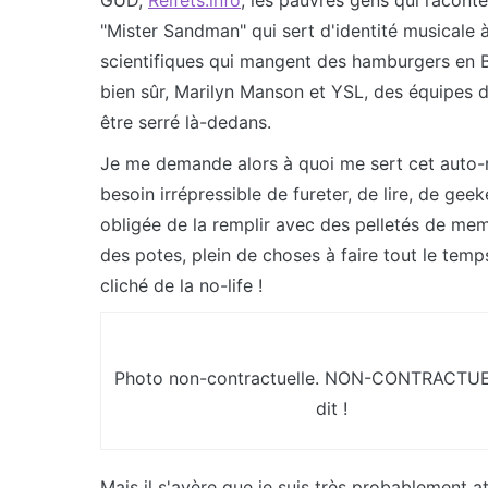
GUD,
Relfets.info
, les pauvres gens qui racont
"Mister Sandman" qui sert d'identité musicale 
scientifiques qui mangent des hamburgers en B
bien sûr, Marilyn Manson et YSL, des équipes d
être serré là-dedans.
Je me demande alors à quoi me sert cet auto-
besoin irrépressible de fureter, de lire, de gee
obligée de la remplir avec des pelletés de meme
des potes, plein de choses à faire tout le temps
cliché de la no-life !
Photo non-contractuelle. NON-CONTRACTUEL
dit !
Mais il s'avère que je suis très probablement a