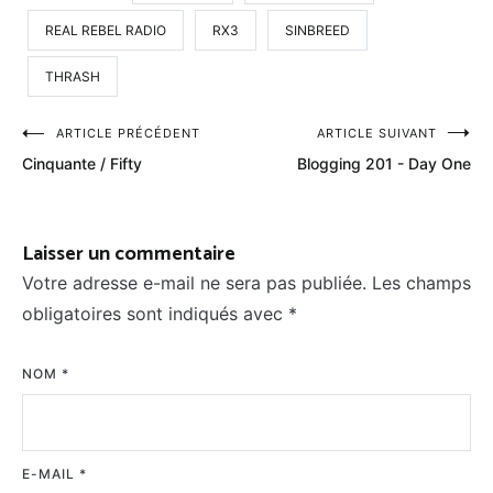
REAL REBEL RADIO
RX3
SINBREED
THRASH
Navigation
ARTICLE PRÉCÉDENT
ARTICLE SUIVANT
Cinquante / Fifty
Blogging 201 - Day One
de
l’article
Laisser un commentaire
Votre adresse e-mail ne sera pas publiée.
Les champs
obligatoires sont indiqués avec
*
NOM
*
E-MAIL
*