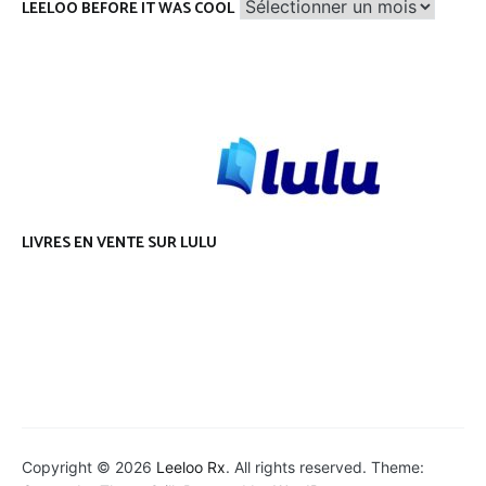
Leeloo
LEELOO BEFORE IT WAS COOL
before
it
was
cool
LIVRES EN VENTE SUR LULU
Copyright © 2026
Leeloo Rx
. All rights reserved. Theme: