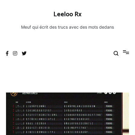
Aller
au
Leeloo Rx
contenu
Meuf qui écrit des trucs avec des mots dedans