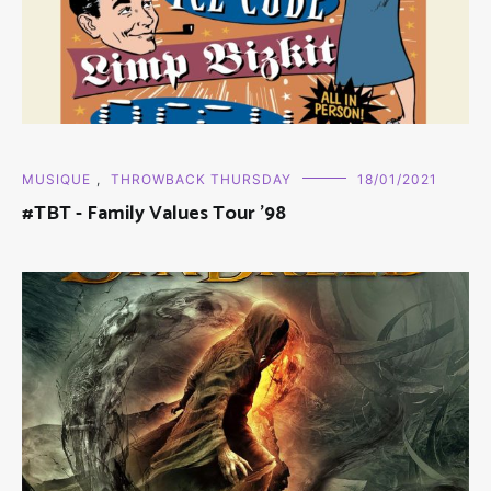
MUSIQUE
,
THROWBACK THURSDAY
18/01/2021
#TBT - Family Values Tour '98