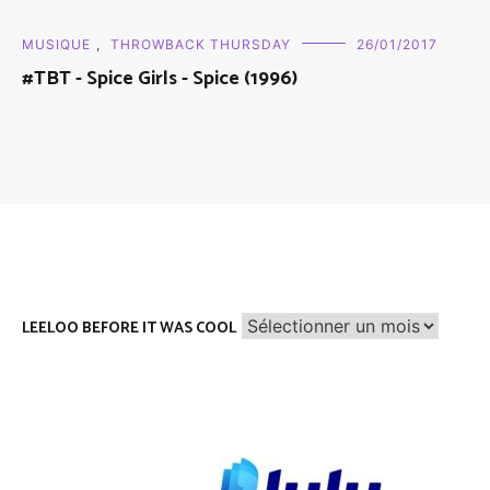
MUSIQUE
,
THROWBACK THURSDAY
26/01/2017
#TBT - Spice Girls - Spice (1996)
Leeloo
LEELOO BEFORE IT WAS COOL
before
it
was
cool