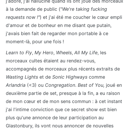
j'adore, j'ai halluciné quand ils ont joué des morceaux
à la demande de public ("
We're taking fucking
requests now
!"
) et j'ai été me coucher le cœur empli
d'amour et de bonheur en me disant que putain,
j'avais bien fait de regarder mon portable à ce
moment-là, pour une fois !
Learn to Fly
,
My Hero
,
Wheels
,
All My Life
, les
morceaux cultes étaient au rendez-vous,
accompagnés de morceaux plus récents extraits de
Wasting Lights
et de
Sonic Highways
comme
Arlandria
(<3) ou
Congregation
.
Best of You,
joué en
deuxième partie de set, presque à la fin, a eu raison
de mon cœur et de mon sens commun : à cet instant
j'ai l'intime conviction que ce secret show est bien
plus qu'une annonce de leur participation au
Glastonbury, ils vont nous annoncer de nouvelles