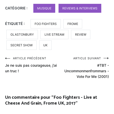
CATÉGORIE :
MUSIQUE
REVIEWS & INTERVIEWS
ÉTIQUETÉ :
FOO FIGHTERS
FROME
GLASTONBURY
LIVE STREAM
REVIEW
SECRET SHOW
UK
Navigation
ARTICLE PRÉCÉDENT
ARTICLE SUIVANT
Je ne suis pas courageuse, j'ai
#TBT -
de
un truc !
Uncommonmenfrommars -
l’article
Vote For Me (2001)
Un commentaire pour “
Foo Fighters - Live at
Cheese And Grain, Frome UK, 2017
”