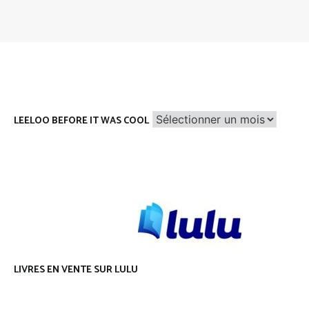
Leeloo
LEELOO BEFORE IT WAS COOL
before
it
was
cool
LIVRES EN VENTE SUR LULU