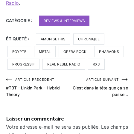
Radio
.
CATÉGORIE :
REVIEWS & INTERVIEWS
ÉTIQUETÉ :
AMON SETHIS
CHRONIQUE
EGYPTE
METAL
OPÉRA ROCK
PHARAONS
PROGRESSIF
REAL REBEL RADIO
RX3
Navigation
ARTICLE PRÉCÉDENT
ARTICLE SUIVANT
#TBT - Linkin Park - Hybrid
C'est dans la tête que ça se
de
Theory
passe...
l’article
Laisser un commentaire
Votre adresse e-mail ne sera pas publiée.
Les champs