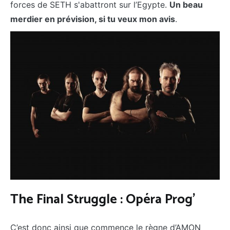
forces de SETH s'abattront sur l’Egypte.
Un beau
merdier en prévision, si tu veux mon avis
.
The Final Struggle : Opéra Prog’
C’est donc ainsi que commence le règne d’AMON