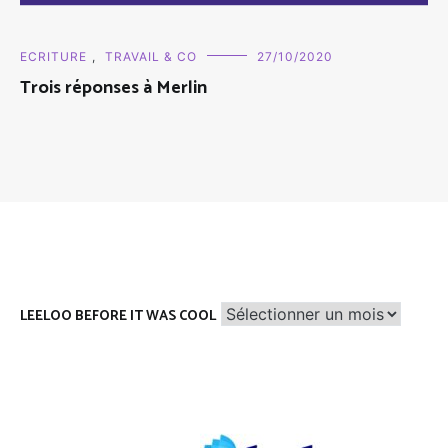
ECRITURE
,
TRAVAIL & CO
27/10/2020
Trois réponses à Merlin
Leeloo
LEELOO BEFORE IT WAS COOL
before
it
was
cool