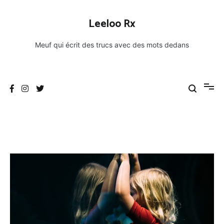
Aller
au
Leeloo Rx
contenu
Meuf qui écrit des trucs avec des mots dedans