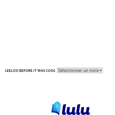
Leeloo
LEELOO BEFORE IT WAS COOL
before
it
was
cool