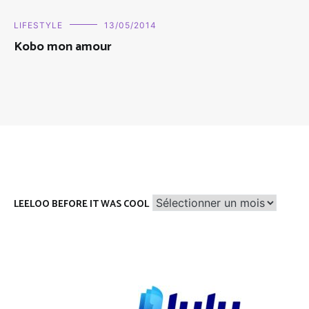
LIFESTYLE
13/05/2014
Kobo mon amour
Leeloo
LEELOO BEFORE IT WAS COOL
before
it
was
cool