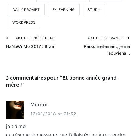
DAILY PROMPT
E-LEARNING
STUDY
WORDPRESS
Navigation
ARTICLE PRÉCÉDENT
ARTICLE SUIVANT
NaNoWriMo 2017 : Bilan
Personnellement, je me
de
souviens...
l’article
3 commentaires pour “
Et bonne année grand-
mère !
”
Miloon
16/01/2018 at 21:52
je t'aime.
ça résume le message que j'allais écrire à reprendre