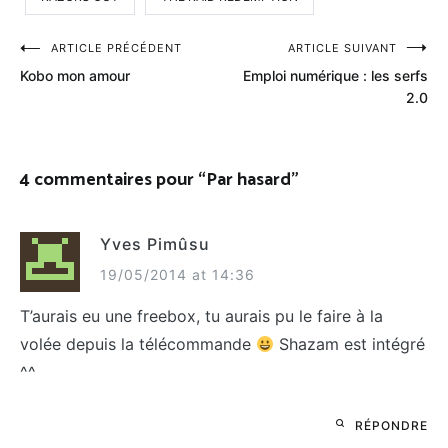
Navigation
ARTICLE PRÉCÉDENT
ARTICLE SUIVANT
Kobo mon amour
Emploi numérique : les serfs
de
2.0
l’article
4 commentaires pour “
Par hasard
”
Yves Pimûsu
19/05/2014 at 14:36
T’aurais eu une freebox, tu aurais pu le faire à la
volée depuis la télécommande
Shazam est intégré
^^
RÉPONDRE