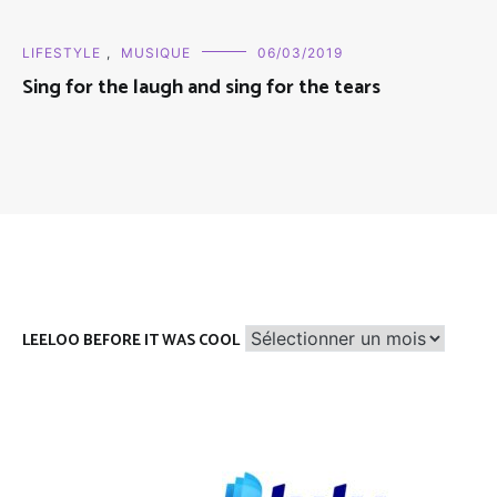
LIFESTYLE
,
MUSIQUE
06/03/2019
Sing for the laugh and sing for the tears
Leeloo
LEELOO BEFORE IT WAS COOL
before
it
was
cool