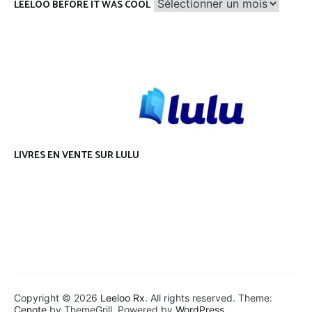
Leeloo
LEELOO BEFORE IT WAS COOL
before
it
was
cool
LIVRES EN VENTE SUR LULU
Copyright © 2026
Leeloo Rx
. All rights reserved. Theme:
Cenote
by ThemeGrill. Powered by
WordPress
.