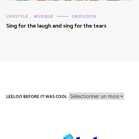
LIFESTYLE
,
MUSIQUE
06/03/2019
Sing for the laugh and sing for the tears
Leeloo
LEELOO BEFORE IT WAS COOL
before
it
was
cool