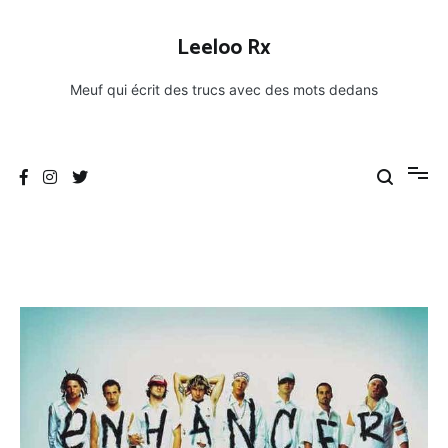
Aller
au
Leeloo Rx
contenu
Meuf qui écrit des trucs avec des mots dedans