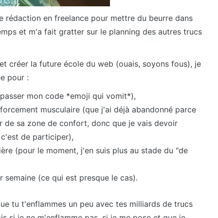
de rédaction en freelance pour mettre du beurre dans
mps et m'a fait gratter sur le planning des autres trucs
t créer la future école du web (ouais, soyons fous), je
e pour :
passer mon code *emoji qui vomit*),
rcement musculaire (que j'ai déjà abandonné parce
ir de sa zone de confort, donc que je vais devoir
c'est de participer),
ère (pour le moment, j'en suis plus au stade du "de
ar semaine (ce qui est presque le cas).
 que tu t'enflammes un peu avec tes milliards de trucs
ais si je ne m'enflamme pas, si je me pose et que je