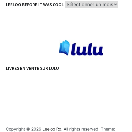
Leeloo
LEELOO BEFORE IT WAS COOL
before
it
was
cool
LIVRES EN VENTE SUR LULU
Copyright © 2026
Leeloo Rx
. All rights reserved. Theme: