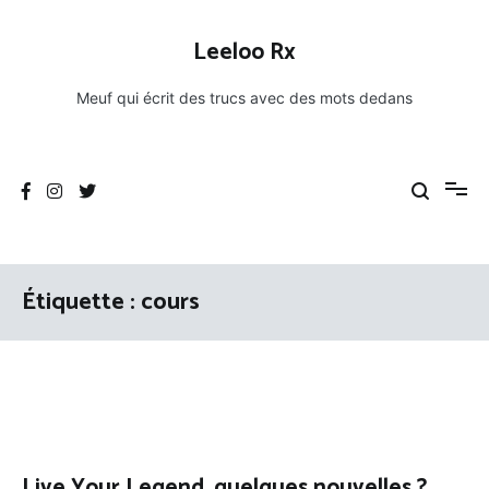
Aller
au
Leeloo Rx
contenu
Meuf qui écrit des trucs avec des mots dedans
Étiquette :
cours
Live Your Legend, quelques nouvelles ?