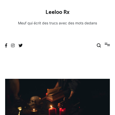
Aller
au
Leeloo Rx
contenu
Meuf qui écrit des trucs avec des mots dedans