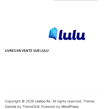
before
it
was
cool
LIVRES EN VENTE SUR LULU
Copyright © 2026
Leeloo Rx
. All rights reserved. Theme:
Cenote
by ThemeGrill. Powered by
WordPress
.