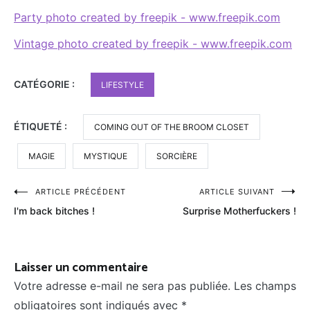
Party photo created by freepik - www.freepik.com
Vintage photo created by freepik - www.freepik.com
CATÉGORIE :
LIFESTYLE
ÉTIQUETÉ :
COMING OUT OF THE BROOM CLOSET
MAGIE
MYSTIQUE
SORCIÈRE
Navigation
ARTICLE PRÉCÉDENT
ARTICLE SUIVANT
I'm back bitches !
Surprise Motherfuckers !
de
l’article
Laisser un commentaire
Votre adresse e-mail ne sera pas publiée.
Les champs
obligatoires sont indiqués avec
*