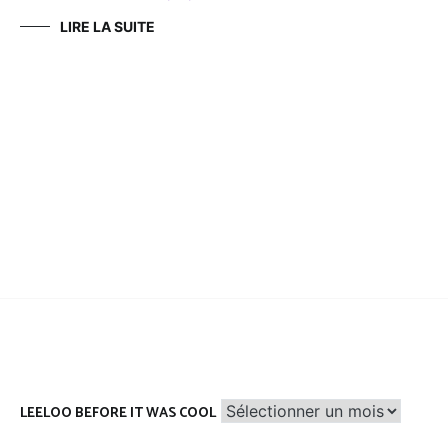
LIRE LA SUITE
Leeloo
LEELOO BEFORE IT WAS COOL
before
it