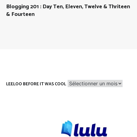
Blogging 201 : Day Ten, Eleven, Twelve & Thriteen
& Fourteen
Leeloo
LEELOO BEFORE IT WAS COOL
before
it
was
cool