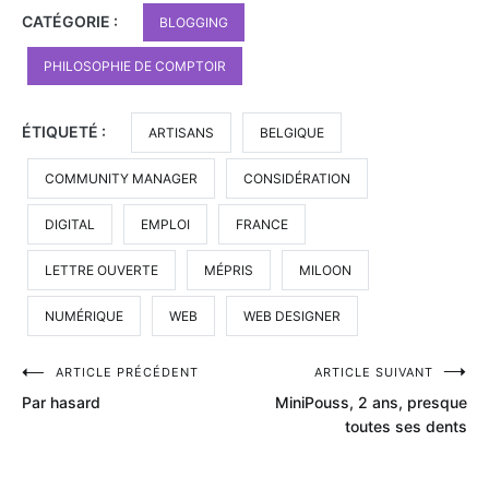
CATÉGORIE :
BLOGGING
PHILOSOPHIE DE COMPTOIR
ÉTIQUETÉ :
ARTISANS
BELGIQUE
COMMUNITY MANAGER
CONSIDÉRATION
DIGITAL
EMPLOI
FRANCE
LETTRE OUVERTE
MÉPRIS
MILOON
NUMÉRIQUE
WEB
WEB DESIGNER
Navigation
ARTICLE PRÉCÉDENT
ARTICLE SUIVANT
Par hasard
MiniPouss, 2 ans, presque
de
toutes ses dents
l’article