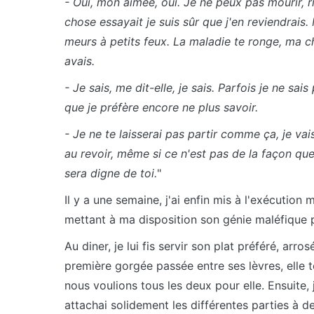
- Oui, mon aimée, oui. Je ne peux pas mourir, r
chose essayait je suis sûr que j'en reviendrais
meurs à petits feux. La maladie te ronge, ma ch
avais.
- Je sais, me dit-elle, je sais. Parfois je ne sai
que je préfère encore ne plus savoir.
- Je ne te laisserai pas partir comme ça, je vai
au revoir, même si ce n'est pas de la façon que 
sera digne de toi.
"
Il y a une semaine, j'ai enfin mis à l'exécution
mettant à ma disposition son génie maléfique 
Au diner, je lui fis servir son plat préféré, arr
première gorgée passée entre ses lèvres, elle
nous voulions tous les deux pour elle. Ensuite
attachai solidement les différentes parties à 