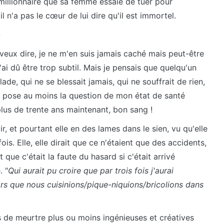
millionnaire que sa femme essaie de tuer pour
il n'a pas le cœur de lui dire qu'il est immortel.
-
 veux dire, je ne m'en suis jamais caché mais peut-être
J'ai dû être trop subtil. Mais je pensais que quelqu'un
lade, qui ne se blessait jamais, qui ne souffrait de rien,
e se pose au moins la question de mon état de santé
plus de trente ans maintenant, bon sang !
ir, et pourtant elle en des lames dans le sien, vu qu'elle
s. Elle, elle dirait que ce n'étaient que des accidents,
 que c'était la faute du hasard si c'était arrivé
. "
Qui aurait pu croire que par trois fois j'aurai
rs que nous cuisinions/pique-niquions/bricolions dans
s de meurtre plus ou moins ingénieuses et créatives