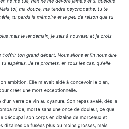
ien ne me tue, rien ne me dévore jamais et si quelque
. Mais toi, ma douce, ma tendre psychopathe, tu te
érie, tu perds la mémoire et le peu de raison que tu
s plus mais le lendemain, je sais à nouveau et je crois
s t'offrir ton grand départ. Nous allons enfin nous dire
tu espérais. Je te promets, en tous les cas, qu'elle
 mon ambition. Elle m'avait aidé à concevoir le plan,
pour créer une mort exceptionnelle.
osé d'un verre de vin au cyanure. Son repas avalé, dès la
 tomba raide, morte sans une once de douleur, ce que
, je découpai son corps en dizaine de morceaux et
des dizaines de fusées plus ou moins grosses, mais