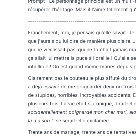
Prompt : Le personnage principal est un multi-
récupérer l'héritage. Mais il l'aime tellement qu'
--------------------------------------------------
Franchement, moi, je pensais qu'elle savait. Je
que j'aurais du lui dire de manière plus claire. 
qui ne vieillissait pas, qui ne tombait jamais ma
ça allait lui mettre la puce à l'oreille ! Qu'ell
infaillible ! On est quand même mariés depuis 
Clairement pas le couteau le plus affuté du tiro
a déjà essayé de me poignarder deux ou trois foi
de stupides, horribles, incroyables accidents. Et
plusieurs fois. La vie était si ironique, dirait-elle
accidentellement poignardé mon cher mari, alo
la maison !
" se serait-elle exclamée.
Trente ans de mariage, trente ans de tentative