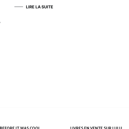
LIRE LA SUITE
,
Leeloo
BEFORE IT WAS COOL
LIVRES EN VENTE SUR LULU