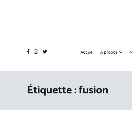
Aller
au
contenu
Accueil
A propos
P
Étiquette :
fusion