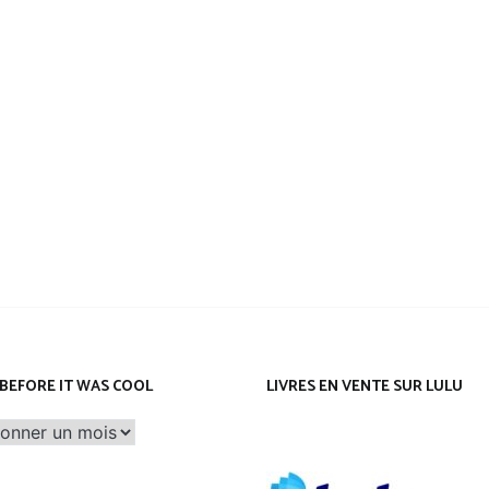
Leeloo
BEFORE IT WAS COOL
LIVRES EN VENTE SUR LULU
before
it
was
cool