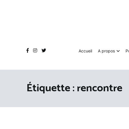
Aller
au
contenu
Accueil
A propos
P
Étiquette :
rencontre