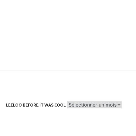
Leeloo
LEELOO BEFORE IT WAS COOL
before
it
was
cool