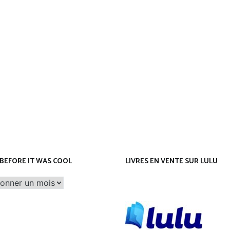
Leeloo
BEFORE IT WAS COOL
LIVRES EN VENTE SUR LULU
before
it
was
cool