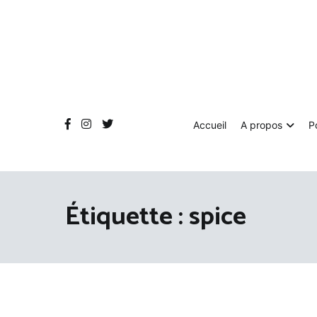
Aller
au
contenu
Accueil
A propos
P
Étiquette :
spice