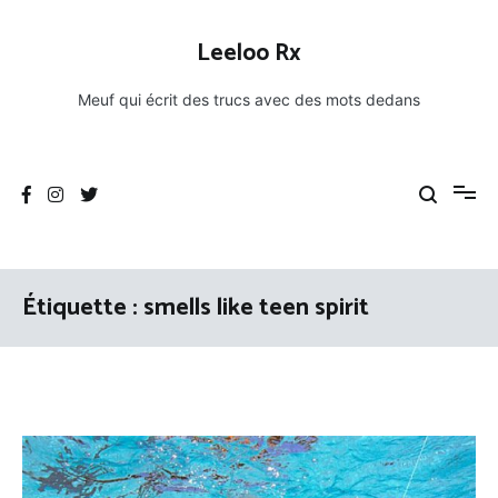
Aller
au
Leeloo Rx
contenu
Meuf qui écrit des trucs avec des mots dedans
Étiquette :
smells like teen spirit