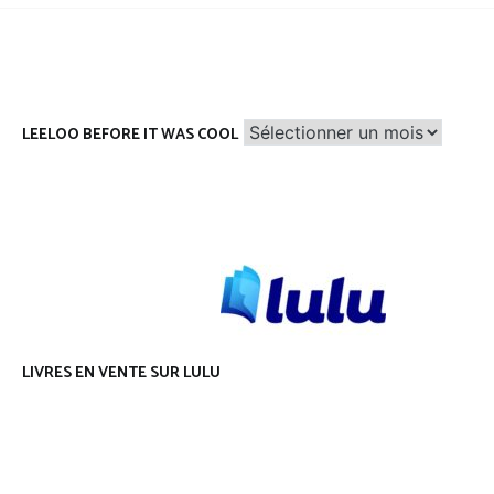
Leeloo
LEELOO BEFORE IT WAS COOL
before
it
was
cool
LIVRES EN VENTE SUR LULU