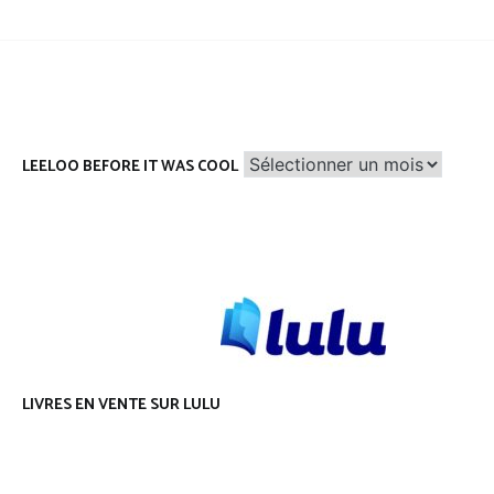
Leeloo
LEELOO BEFORE IT WAS COOL
before
it
was
cool
LIVRES EN VENTE SUR LULU