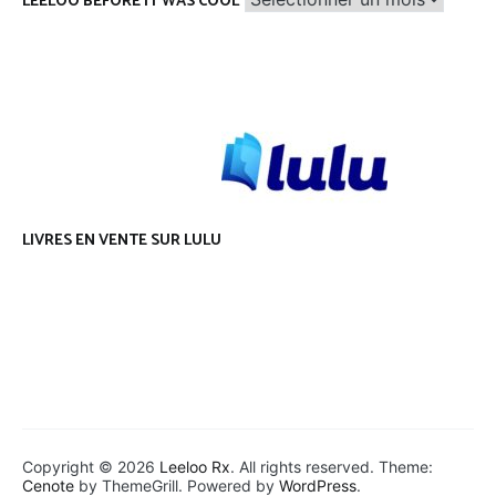
LEELOO BEFORE IT WAS COOL
before
it
was
cool
LIVRES EN VENTE SUR LULU
Copyright © 2026
Leeloo Rx
. All rights reserved. Theme:
Cenote
by ThemeGrill. Powered by
WordPress
.