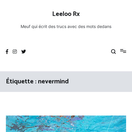
Aller
au
Leeloo Rx
contenu
Meuf qui écrit des trucs avec des mots dedans
Étiquette :
nevermind