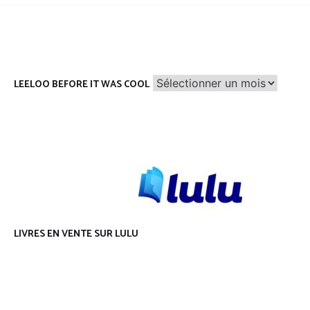
Leeloo
LEELOO BEFORE IT WAS COOL
before
it
was
cool
LIVRES EN VENTE SUR LULU