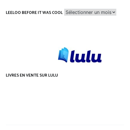
Leeloo
LEELOO BEFORE IT WAS COOL
before
it
was
cool
LIVRES EN VENTE SUR LULU