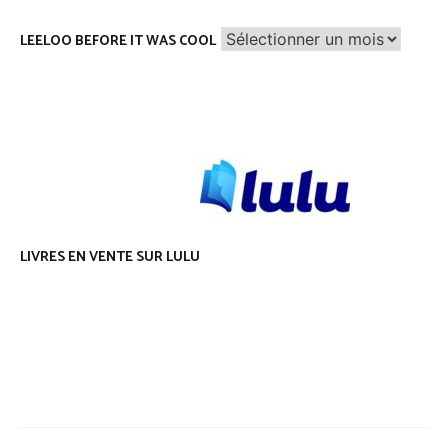
Leeloo
LEELOO BEFORE IT WAS COOL
before
it
was
cool
LIVRES EN VENTE SUR LULU