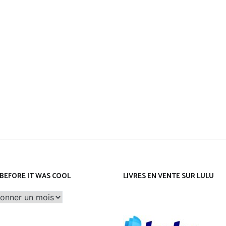
Leeloo
BEFORE IT WAS COOL
LIVRES EN VENTE SUR LULU
before
it
was
cool