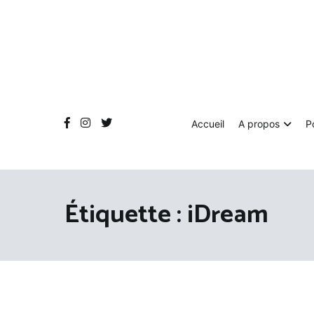
Aller
au
contenu
Accueil
A propos
P
Étiquette :
iDream