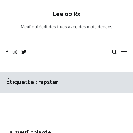
Aller
au
Leeloo Rx
contenu
Meuf qui écrit des trucs avec des mots dedans
Étiquette :
hipster
La meuf chiante