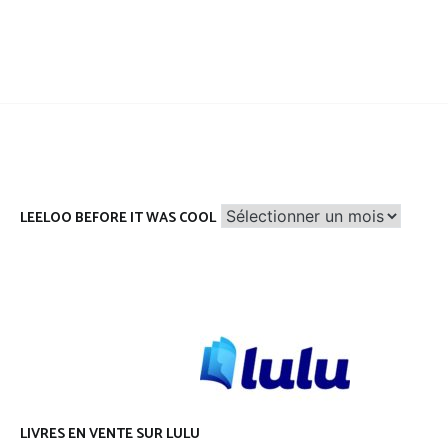
Leeloo
LEELOO BEFORE IT WAS COOL
before
it
was
cool
LIVRES EN VENTE SUR LULU