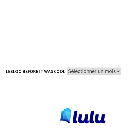
Leeloo
LEELOO BEFORE IT WAS COOL
before
it
was
cool