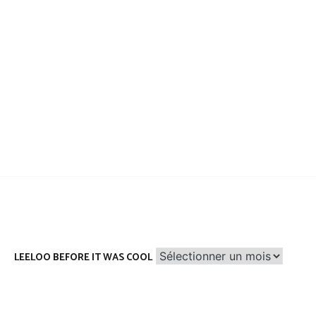
Leeloo
LEELOO BEFORE IT WAS COOL
before
it
was
cool