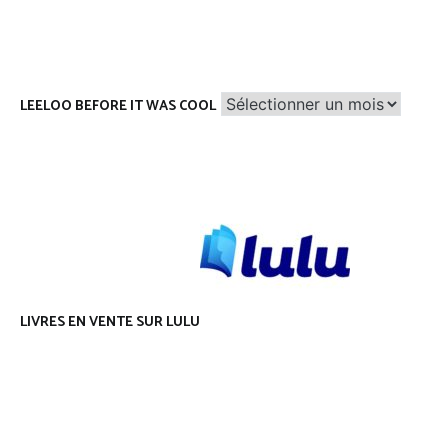
Leeloo
LEELOO BEFORE IT WAS COOL
before
it
was
cool
LIVRES EN VENTE SUR LULU