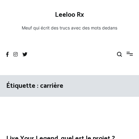
Aller
au
Leeloo Rx
contenu
Meuf qui écrit des trucs avec des mots dedans
Étiquette :
carrière
Live Your Legend, quel est le projet ?