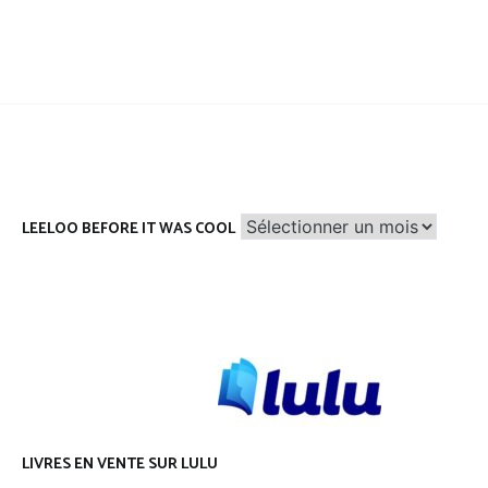
Leeloo
LEELOO BEFORE IT WAS COOL
before
it
was
cool
LIVRES EN VENTE SUR LULU