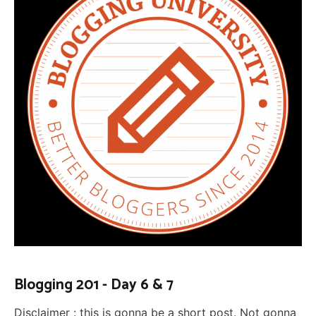
Blogging 201 - Day 6 & 7
Disclaimer : this is gonna be a short post. Not gonna