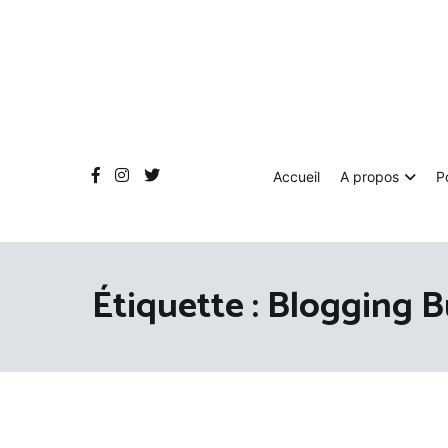
Aller
au
contenu
Accueil
A propos
P
Étiquette :
Blogging 