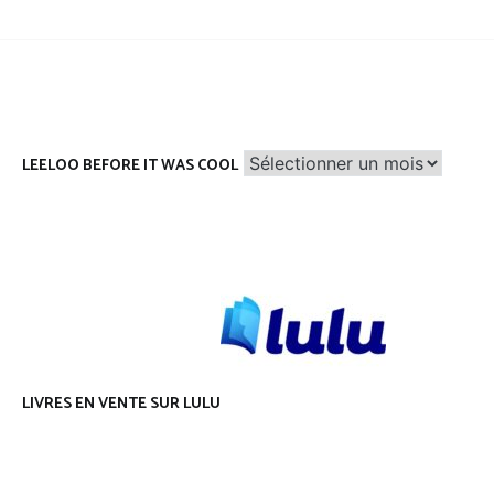
Leeloo
LEELOO BEFORE IT WAS COOL
before
it
was
cool
LIVRES EN VENTE SUR LULU