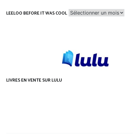
Leeloo
LEELOO BEFORE IT WAS COOL
before
it
was
cool
LIVRES EN VENTE SUR LULU